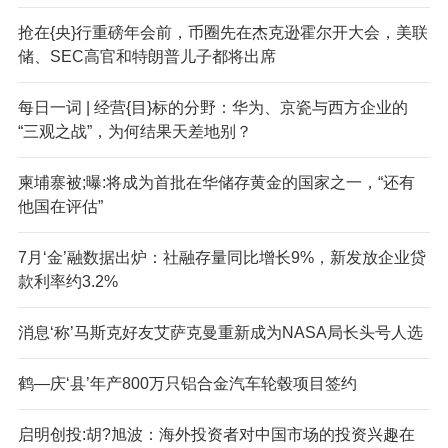
抢在{央}行重磅年会前，币圈先在杰克逊霍尔开大会，美联
储、SEC高官和特朗普儿子都将出席
每日一词 | 经营{目}标的分野：华为、京瓷与西方企业的
“三观之战”，为何结果天差地别？
柬埔寨被;曝:将成为首批在华储存黄金的国家之一，“还有
他国在评估”
7月‘金’融数据出炉：社融存量同比增长9%，新发放企业贷
款利率约3.2%
消息‘称’马斯克好友艾萨克曼重新成为NASA局长头号人选
鹤—庆‘县’年产800万只铝合金汽车轮毂项目签约
启明创投:胡?旭波：海外投资者对中国市场的投资兴趣在