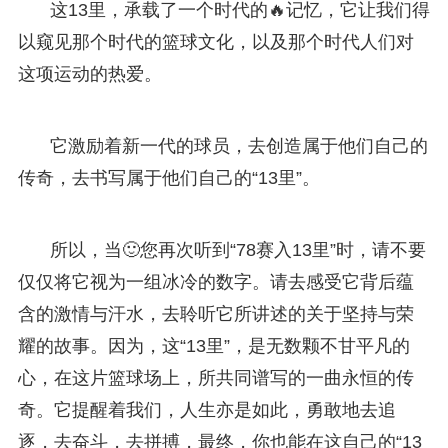
这13里，承载了一个时代的🔥记忆，它让我们得
以窥见那个时代的篮球文化，以及那个时代人们对
这项运动的热爱。
它激励着新一代的球员，去创造属于他们自己的
传奇，去书写属于他们自己的“13里”。
所以，当🙂您再次听到“78赛入13里”时，请不要
仅仅将它视为一组冰冷的数字。请去感受它背后蕴
含的激情与汗水，去聆听它所讲述的关于坚持与荣
耀的故事。因为，这“13里”，是无数颗不甘平凡的
心，在这片篮球场上，所共同谱写的一曲永恒的传
奇。它提醒着我们，人生亦是如此，勇敢地去追
逐，去奋斗，去拼搏，最终，你也能在这自己的“13