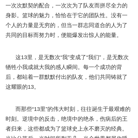
一次次默契的配合，一次次为了队友而拼尽全力的
身影。篮球的魅力，恰恰在于它的团队性。没有一
个人的力量是无穷的，但当一群志同道合的人为了
共同的目标而努力时，便能爆发出惊人的能量。
这13里，是无数次“我”变成了“我们”，是无数次
牺牲小我成就大我的感人瞬间。每一个成功的背
后，都站着一群默默付出的队友，他们共同铸就了
这耀眼的13。
而那些“13里”的伟大时刻，往往诞生于最艰难的
时刻。逆境中的反击，绝境中的绝杀，伤病后的王
者归来，这些都成为了篮球史上永不磨灭的经典。