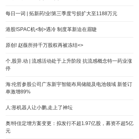
每日一词 | 拓新药!业!第三季度亏损扩大至1188万元
港股!SPAC机<制>遇冷 制度革新迫在眉睫
原创! 赵薇所持千万股权再被冻结<>
个,股异.动 | 流感活动处于上升阶段 抗流感概念特一药业涨
停
海:伦哲参股公司广东新宇智能布局储能及电池领域 新签订
单激增89%
人:形机器人让小鹏,走上了神坛
奥!特佳定增方案变更：拟发行不超1.97亿股，募资不超5亿
元