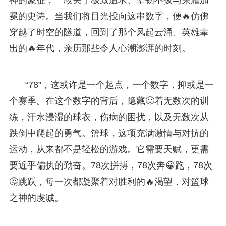
冕的史诗。当我们将目光投向这串数字，便🔥仿佛
穿越了时空的隧道，回到了那个风起云涌、英雄辈
出的🔥年代，亲历那些令人心潮澎湃的时刻。
“78”，这或许是一个起点，一个数字，抑或是一
个赛季。在这个数字的背后，隐藏🙂着无数次的训
练，汗水浸湿的球衣，伤病的困扰，以及无数次从
跌倒中爬起的勇气。篮球，这项充满激情与对抗的
运动，从来都不是轻松的游戏。它需要天赋，更需
要近乎偏执的勤奋。78次拼搏，78次奔😀跑，78次
🤔跳跃，每一次都凝聚着对胜利的🔥渴望，对篮球
之神的虔诚。