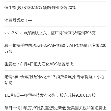
恒生指{数}收涨0.19% 赣!锋锂业涨超20%
消费股爆发！—
vivo? Vis:ion探索版上头，蓝厂将“未来”浓缩到398克
联—想携手中国移动升.级“AI+”战略，AI PC销量已突破200
万台
生意社：8:月4日恒力石化ABS装置动态
老铺<黄>金成“性!价比之王”？消费者疯抢 专家提醒：小心
站岗
1!1月6日—模塑科技发布公告，股东减持918.01万股
每日一词 | 印度‘卢’比跌至;历史新低 受美国关税和签证费上