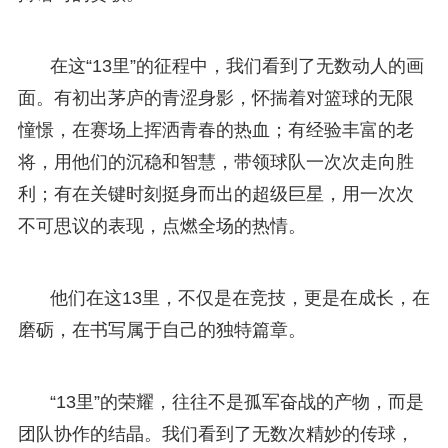
在这“13里”的征程中，我们看到了无数动人的画
面。有初出茅庐的青涩身影，怀揣着对篮球的无限
憧憬，在赛场上挥洒青春的热血；有经验丰富的老
将，用他们的沉稳和智慧，带领球队一次次走向胜
利；有在关键时刻挺身而出的超级巨星，用一次次
不可思议的表现，点燃全场的热情。
他们在这13里，不仅是在竞技，更是在成长，在
磨砺，在书写属于自己的独特篇章。
“13里”的荣耀，往往不是孤军奋战的产物，而是
团队协作的结晶。我们看到了无数次精妙的传球，