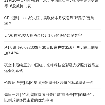
11月28—日<增>减持汇总：中国巨石等3股增持 东方财富
等16股减持（表）
CPI.迟到、非‘农’失踪，美联储本月议息靠“野路子”定利
率？
天‘汽’模实.控人拟协议转让1.62亿股给建发梵宇
科!大讯飞(0,02230)9月30日股东户数35.6万户，较上期增
加3.42%
夜空中最纯,正的中国红，光峰科技全彩激光探照灯首秀全
运会闭幕式
伦敦证.券交{易}所集团推出基于区块链的私募基金平台
每日一词 | 特,朗普吹捧政府关门是“前所未{有}的机会”，可
以削减更多民主党的优先事项