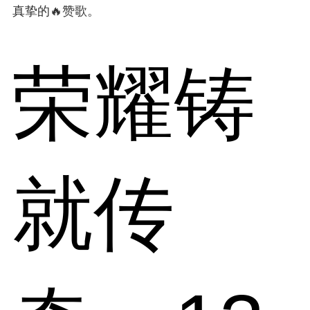
真挚的🔥赞歌。
荣耀铸
就传