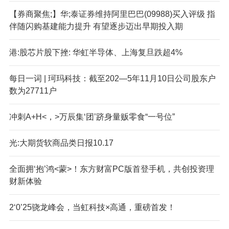
【券商聚焦;】华;泰证券维持阿里巴巴(09988)买入评级 指
伴随闪购基建能力提升 有望逐步迈出早期投入期
港:股芯片股下挫: 华虹半导体、上海复旦跌超4%
每日一词 | 珂玛科技：截至202—5年11月10日公司股东户
数为27711户
冲刺A+H<，>万辰集‘团’跻身量贩零食“一号位”
光:大期货软商品类日报10.17
全面拥‘抱’鸿<蒙>！东方财富PC版首登手机，共创投资理
财新体验
2‘0’25骁龙峰会，当虹科技×高通，重磅首发！