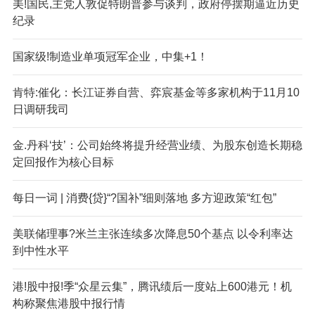
美!国民,主党人敦促特朗普参与谈判，政府停摆期逼近历史
纪录
国家级!制造业单项冠军企业，中集+1！
肯特:催化：长江证券自营、弈宸基金等多家机构于11月10
日调研我司
金.丹科‘技’：公司始终将提升经营业绩、为股东创造长期稳
定回报作为核心目标
每日一词 | 消费{贷}“?国补”细则落地 多方迎政策“红包”
美联储理事?米兰主张连续多次降息50个基点 以令利率达
到中性水平
港!股中报!季“众星云集”，腾讯绩后一度站上600港元！机
构称聚焦港股中报行情