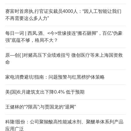
赛富时首席执,行官证实裁员4000人：“因人工智能让我们
不再需要这么多人力”
每日一词 | 西凤.酒、<今>世缘接连“搬石砸脚”，百亿“伪豪
强”底蕴不够，格局不大？
原—创{ }对赌高压下业绩难扭亏 微创医疗等来上海国资救
命
家电消费避坑!指南：问题预警与红黑榜护体策略
美{国}6;月建筑支出下降0.4% 低于预期
王健林的“?限高”;与贾国龙的“退网”
科隆!股份：公司聚羧酸高性能减水剂、聚醚单体系列产品
应用广泛