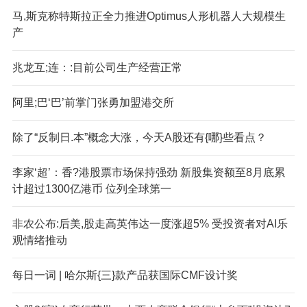
马,斯克称特斯拉正全力推进Optimus人形机器人大规模生
产
兆龙互;连：:目前公司生产经营正常
阿里;巴‘巴’前掌门张勇加盟港交所
除了“反制日.本”概念大涨，今天A股还有{哪}些看点？
李家‘超’：香?港股票市场保持强劲 新股集资额至8月底累
计超过1300亿港币 位列全球第一
非农公布:后美,股走高英伟达一度涨超5% 受投资者对AI乐
观情绪推动
每日一词 | 哈尔斯{三}款产品获国际CMF设计奖