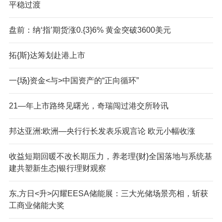
平稳过渡
盘前：纳‘指’期货涨0.{3}6% 黄金突破3600美元
拓{斯}达筹划赴港上市
一{场}资金<与>中国资产的“正向循环”
21—年上市路终见曙光，奇瑞闯过港交所聆讯
邦达亚洲:欧洲—央行行长发表乐观言论 欧元小幅收涨
收益短期回暖不改长期压力，养老理{财}全国落地与系统基
建共塑新生态|银行理财观察
东,方日<升>闪耀EESA储能展：三大光储场景亮相，斩获
工商业储能大奖