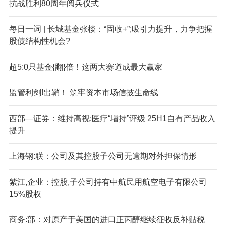
抗战胜利80周年阅兵仪式
每日一词 | 长城基金张棪：“固收+”;吸引力提升，力争把握
股债结构性机会?
超5:0只基金{翻}倍！这两大赛道成最大赢家
监管利剑!出鞘！ 筑牢资本市场信披生命线
西部—证券：维持高视:医疗“增持”评级 25H1自有产品收入
提升
上海钢:联：公司及其控股子公司无逾期对外担保情形
紫江,企业：控股,子公司持有中航民用航空电子有限公司
15%股权
商务:部：对原产于美国的进口正丙醇继续征收反补贴税