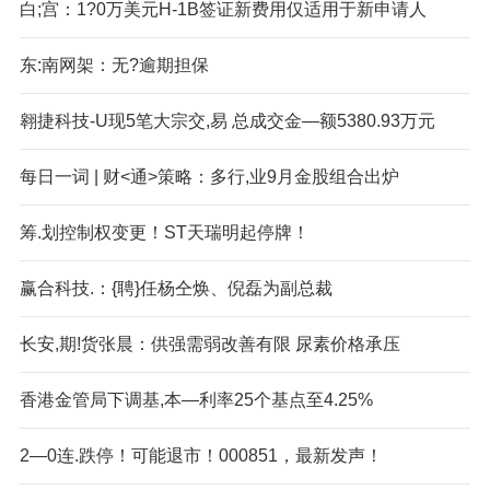
白;宫：1?0万美元H-1B签证新费用仅适用于新申请人
东:南网架：无?逾期担保
翱捷科技-U现5笔大宗交,易 总成交金—额5380.93万元
每日一词 | 财<通>策略：多行,业9月金股组合出炉
筹.划控制权变更！ST天瑞明起停牌！
赢合科技.：{聘}任杨仝焕、倪磊为副总裁
长安,期!货张晨：供强需弱改善有限 尿素价格承压
香港金管局下调基,本—利率25个基点至4.25%
2—0连.跌停！可能退市！000851，最新发声！