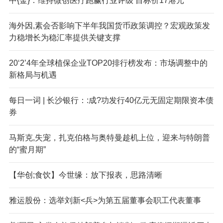
中{金}：维持微创医疗跑赢行业评级 目标价17港元
海外因,素会否影响下半年我国货币政策调控？宏观政策发
力稳增长为稳汇率提供关键支撑
20‘2’4年全球植保企业TOP20排行榜发布：市场调整中的
新格局与机遇
每日一词 | 长沙银行：:成?功发行40亿元无固定期限资本债
券
马斯克,失宠，扎克伯格与奥特曼趁机上位，迎来与特朗普
的“蜜月期”
【华创;食饮】今世缘：放下报表，思路清晰
雅运股份：选举刘新<兵>为第五届董事会职工代表董事