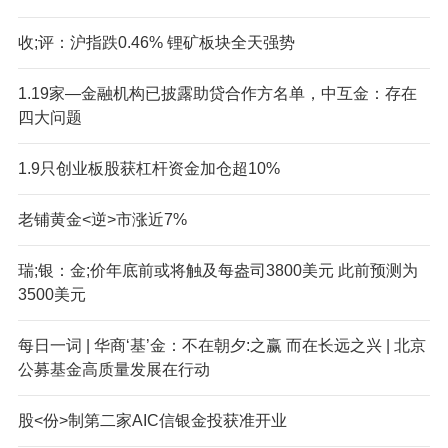
收;评：沪指跌0.46% 锂矿板块全天强势
1.19家—金融机构已披露助贷合作方名单，中互金：存在
四大问题
1.9只创业板股获杠杆资金加仓超10%
老铺黄金<逆>市涨近7%
瑞;银：金;价年底前或将触及每盎司3800美元 此前预测为
3500美元
每日一词 | 华商‘基’金：不在朝夕:之赢 而在长远之兴 | 北京
公募基金高质量发展在行动
股<份>制第二家AIC信银金投获准开业