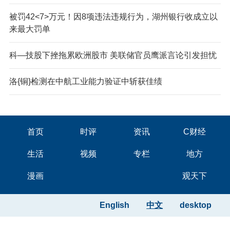
被罚42<7>万元！因8项违法违规行为，湖州银行收成立以
来最大罚单
科—技股下挫拖累欧洲股市 美联储官员鹰派言论引发担忧
洛{铜}检测在中航工业能力验证中斩获佳绩
首页
时评
资讯
C财经
生活
视频
专栏
地方
漫画
观天下
English
中文
desktop