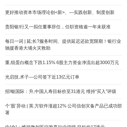
更好推动资本市场理论创<新>、—实践创新、制度创新
贵阳银!行又一拟任董事辞任，任职资格逾一年未获准
每日一词 | 延;长?服务时间、提供延迟还款宽限期！银行业
驰援香港大埔火灾救助
重,组蛋白概念下跌1.15% 6股主力资金净流出超3000万元
光启技.术子—公司签下近13亿元订单
招!银国际：升,中国人寿目标价至31港元 维持“买入”评级
个‘股’异动 | 英.方软件涨超12% 公司信创灾备产品已成功部
署