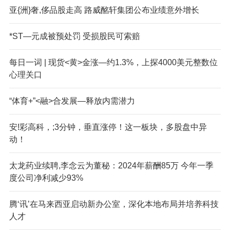
亚{洲}奢,侈品股走高 路威酩轩集团公布业绩意外增长
*ST—元成被预处罚 受损股民可索赔
每日一词 | 现货<黄>金涨—约1.3%，上探4000美元整数位
心理关口
“体育+”<融>合发展—释放内需潜力
安!彩高科，;3分钟，垂直涨停！这一板块，多股盘中异
动！
太龙药业续聘,李念云为董秘：2024年薪酬85万 今年一季
度公司净利减少93%
腾‘讯’在马来西亚启动新办公室，深化本地布局并培养科技
人才