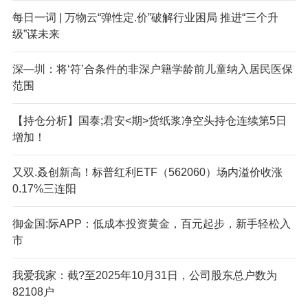
每日一词 | 万物云“弹性定.价”破解行业困局 推进“三个升
级”谋未来
深—圳：将‘符’合条件的非深户籍学龄前儿童纳入居民医保
范围
【持仓分析】国泰;君安<期>货纸浆净空头持仓连续第5日
增加！
又双.叒创新高！标普红利ETF（562060）场内溢价收涨
0.17%三连阳
御金国:际APP：低成本投资黄金，百元起步，新手轻松入
市
我爱我家：截?至2025年10月31日，公司股东总户数为
82108户