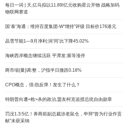
每日一词 | 天,亿马拟以11.89!亿元收购星云开物 战略加码
物联网赛道
国‘泰’海通：维持百度集团-W“增持”评级 目标价176港元
晶雪节能1—9月净利:润‘同’比下降45.02%
海峡西岸概念继续活跃 平潭发:展等涨停
两市缩{量}调:整，沪指半日微跌0.18%
CPO概念，强:劲反弹！发生了什么？
特朗普向遭<枪>杀的政治,盟友柯克追授总统自由勋章
罚没1.3:5亿！券商前副总裁涉老鼠仓，申辩“曾为行业作贡
献”未获采纳