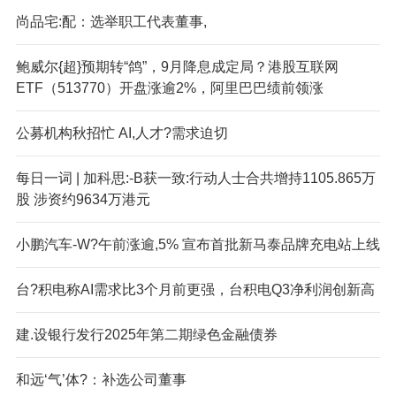
尚品宅:配：选举职工代表董事,
鲍威尔{超}预期转“鸽”，9月降息成定局？港股互联网
ETF（513770）开盘涨逾2%，阿里巴巴绩前领涨
公募机构秋招忙 AI,人才?需求迫切
每日一词 | 加科思:-B获一致:行动人士合共增持1105.865万
股 涉资约9634万港元
小鹏汽车-W?午前涨逾,5% 宣布首批新马泰品牌充电站上线
台?积电称AI需求比3个月前更强，台积电Q3净利润创新高
建.设银行发行2025年第二期绿色金融债券
和远‘气’体?：补选公司董事