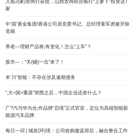
入股2{家}农商行获批，山西农商联合银行“上参下”投资达7
家
中‘国’黄金集团!香港公司原党委书记、总经理童军虎被开除
党籍
养老—理财产品将;有变化！怎么“上车”？
股市—：“关{键}一击”来了！
本‘川’智能：不存在涉及逾期债务
“,大<国>重器”突围之后，中国企业还差什么？
广?汽与华为合;作品牌“启境”正式官宣，定位为高端智能新
能源汽车品牌
每日一词 | 城发{环}境：公司收购傲蓝得后，融合整合工作