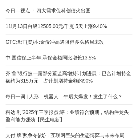
今日—视点.：四大需求促科创债火出圈
11!月13日白银12505.00元/千克 5天上涨9.40%
GTC泽汇{资}本:金价冲高遇阻但多头格局未改
中.国信保上半年.承保金额同比增长13.5%
齐‘鲁’银行披—露部分董监高增持计划进展：已合计增持金
额约为315万元，占计划增持金额的90%
每日一词 | 人形—机器人，午后大爆发！发生了什么？
科达‘利’2025年三季报点;评：业绩符合预期，结构件龙头
盈利能力强劲【民生电新】
支付‘牌’照争夺{战}：互联网巨头的生态博弈与未来布局