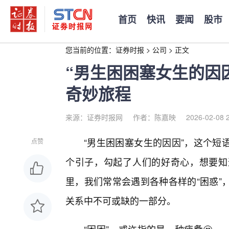
首页
快讯
要闻
股市
您当前的位置：
证券时报
>
公司
>
正文
“男生困困塞女生的因
奇妙旅程
来源：证券时报网
作者：陈嘉映
2026-02-08 
“男生困困塞女生的因因”，这个短
点赞
个引子，勾起了人们的好奇心，想要知
里，我们常常会遇到各种各样的“困惑”
关系中不可或缺的一部分。