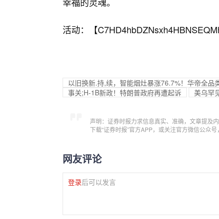
幸福的灵魂。
活动：【
C7HD4hbDZNsxh4HBNSEQM
以旧换新.持,续，智能烟灶暴涨76.7%！华帝全
事关;H-1B新政！特朗普政府再遭起诉
美乌罕
声明：证券时报力求信息真实、准确，文章提及内
下载“证券时报”官方APP，或关注官方微信公众
网友评论
登录
后可以发言