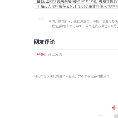
金‘蝶’国际获贝莱德增持约142.87万股 每股作价约1
上海市人民检察院公!布！3!0名“职业背债人”被判
声明：证券时报力求信息真实、准确，文章提及内
下载“证券时报”官方APP，或关注官方微信公众
网友评论
登录
后可以发言
网友评论仅供其表达个人看法，并不表明证券时报立场