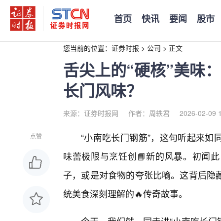
首页
快讯
要闻
股市
您当前的位置：
证券时报
>
公司
>
正文
舌尖上的“硬核”美味
长门风味？
来源：证券时报网
作者：周轶君
2026-02-09 
“小南吃长门钢筋”，这句听起来如
点赞
味蕾极限与烹饪创📘新的风暴。初闻此
子，或是对食物的夸张比喻。这背后隐
统美食深刻理解的🔥传奇故事。