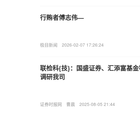
行贿者傅志伟—
极目新闻
2026-02-07 17:26:24
联检科{技}：国盛证券、汇添富基金
调研我司
证券时报网
曹晨
2025-08-05 21:44